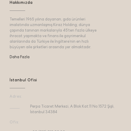
Hakkımızda
Temelleri 1965 yılına dayanan, gıda ürünleri
imalatında uzmanlaşmış Kiraz Holding; dünya
çapında tanınan markalarıyla 45’ten fazla ülkeye
ihracat yapmakta ve finans ile gayrimenkul
alanlarında da Türkiye ile İngiltere’nin en hızlı
büyüyen aile şirketleri arasında yer almaktadır.
Daha Fazla
İstanbul Ofisi
Adres:
Perpa Ticaret Merkezi, A Blok Kat:11 No:1572 Şişli,
İstanbul 34384
Ofis: