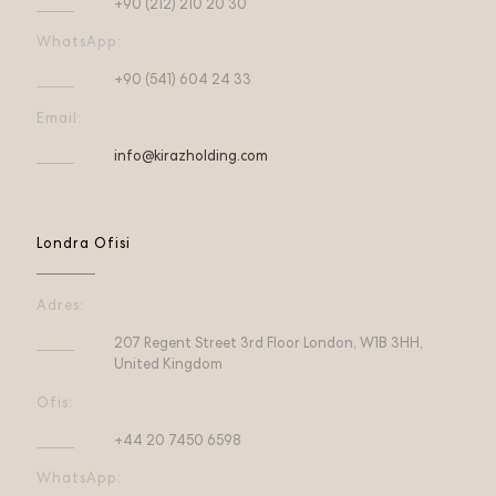
+90 (212) 210 20 30
WhatsApp:
+90 (541) 604 24 33
Email:
info@kirazholding.com
Londra Ofisi
Adres:
207 Regent Street 3rd Floor London, W1B 3HH,
United Kingdom
Ofis:
+44 20 7450 6598
WhatsApp: