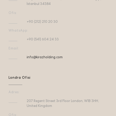
İstanbul 34384
Ofis:
+90 (212) 210 20 30
WhatsApp:
+90 (541) 604 24 33
Email:
info@kirazholding.com
Londra Ofisi
Adres:
207 Regent Street 3rd Floor London, W1B 3HH,
United Kingdom
Ofis: