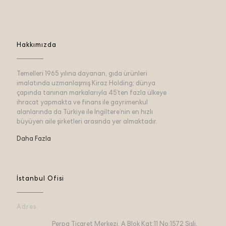
Hakkımızda
Temelleri 1965 yılına dayanan, gıda ürünleri
imalatında uzmanlaşmış Kiraz Holding; dünya
çapında tanınan markalarıyla 45’ten fazla ülkeye
ihracat yapmakta ve finans ile gayrimenkul
alanlarında da Türkiye ile İngiltere’nin en hızlı
büyüyen aile şirketleri arasında yer almaktadır.
Daha Fazla
İstanbul Ofisi
Adres:
Perpa Ticaret Merkezi, A Blok Kat:11 No:1572 Şişli,