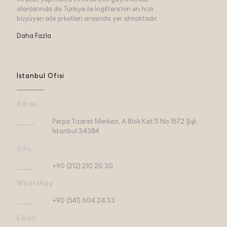
ihracat yapmakta ve finans ile gayrimenkul
alanlarında da Türkiye ile İngiltere’nin en hızlı
büyüyen aile şirketleri arasında yer almaktadır.
Daha Fazla
İstanbul Ofisi
Adres:
Perpa Ticaret Merkezi, A Blok Kat:11 No:1572 Şişli,
İstanbul 34384
Ofis:
+90 (212) 210 20 30
WhatsApp:
+90 (541) 604 24 33
Email: