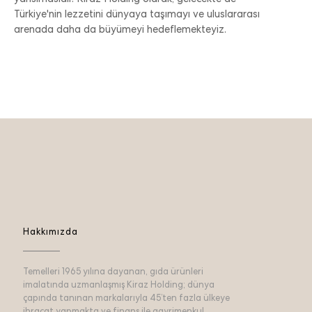
yansımasıdır. Kiraz Holding olarak, gelecekte de
Türkiye'nin lezzetini dünyaya taşımayı ve uluslararası
arenada daha da büyümeyi hedeflemekteyiz.
Hakkımızda
Temelleri 1965 yılına dayanan, gıda ürünleri
imalatında uzmanlaşmış Kiraz Holding; dünya
çapında tanınan markalarıyla 45’ten fazla ülkeye