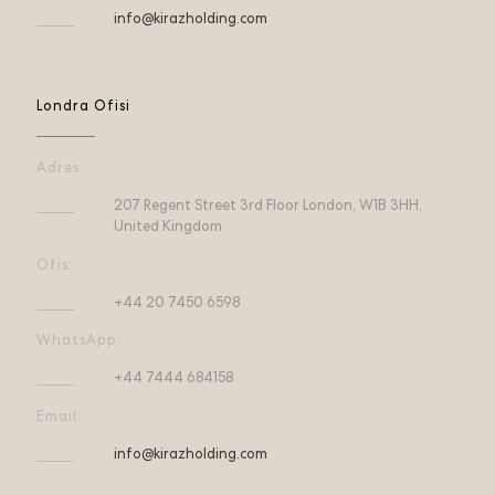
info@kirazholding.com
Londra Ofisi
Adres:
207 Regent Street 3rd Floor London, W1B 3HH,
United Kingdom
Ofis:
+44 20 7450 6598
WhatsApp:
+44 7444 684158
Email:
info@kirazholding.com