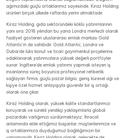
beğeni toplamasına olanak sağlamaktadır. Dağıtım
ağımızdaki güçlü ortaklarımız sayesinde, Kiraz Holding
ürünleri birçok ülkede raflarda yerini almaktadır.
Kiraz Holding, gıda sektöründeki köklü yatırımlarının
yanı sıra, 2018 yılından bu yana Londra merkezli olarak
faaliyet gösteren uluslararası emlak markası Gold
Atlantic’in de sahibidir. Gold Atlantic, Londra ve
Dubai’de lüks konut ve ticari gayrimenkul projelerine
odaklanarak yatırımcılara yüksek değerli portföyler
sunar. İngiltere’de emlak yatırımı yapmak isteyen iş
insanlarına süreç boyunca profesyonel rehberlik
sağlayan firma, güçlü pazar bilgisi, geniş küresel ağı ve
kişiye özel hizmet anlayışıyla güvenilir bir iş ortağı
olarak öne çıkar.
Kiraz Holding olarak, yüksek kalite standartlarımızı
koruyarak ve sürekli yenilikçi yaklaşımlarla global
pazardaki varlığımızı sürdürmekteyiz. İhracat
anlamında elde ettiğimiz başarılar, müşterilerimize ve
iş ortaklarımıza duyduğumuz bağlılığımızın bir